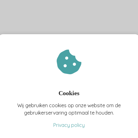
Jelle s
Tijdens de podcast van ' De zelfhulpboek
seksuele transformatie technieken zo bela
Cookies
Yes, l
Wij gebruiken cookies op onze website om de
gebruikerservaring optimaal te houden.
Privacy policy